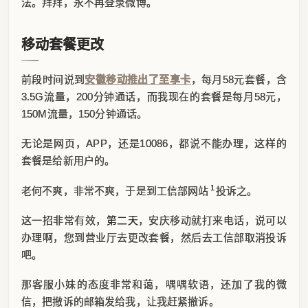
法。拜拜，永不再登录微博。
移动套餐更改
前段时间说到
安徽移动推出了至享卡
，每月58元套餐，含
3.5G流量，200分钟通话，而我现在的套餐是每月58元，
150M流量，150分钟通话。
无论是网页，APP，还是10086，都说不能办理，这样的
套餐是给新用户的。
1
老何不爽，非常不爽，于是到工信部网站
投诉之。
这一招非常有效，
第二天
，安庆移动就打来电话，说可以
办理啊，您到营业厅去更改套餐，然后去工信部取消投诉
吧。
那客服小妹的态度非常和蔼，喁喁软语，还加了我的微
信，把撤诉的邮箱发给我，让我赶紧撤诉。