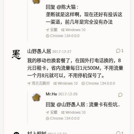
回复
@陈大猫
:
垄断就是这样啊，现在还好有投诉这
一渠道，前几年是完全没有办法
安徽
Windows 10
Chrome 134.0.0.0
山野愚人居
1
2017-12-27
我的移动也换套餐了，在国外打电话换的，8
元日租卡，省内流量每日1元500M，不用流量
一个月8元就可以，不用停机保号了。
塔吉克斯坦
Windows 10
Chrome 134.0.0.0
Mr.He
2017-12-29
回复
@山野愚人居
:
流量卡有些坑..
安徽
Windows 10
Chrome 134.0.0.0
村上桐树
1