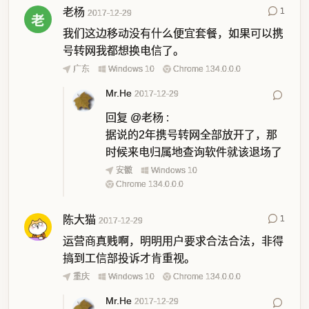
老杨
1
2017-12-29
我们这边移动没有什么便宜套餐，如果可以携
号转网我都想换电信了。
广东
Windows 10
Chrome 134.0.0.0
Mr.He
2017-12-29
回复
@老杨
:
据说的2年携号转网全部放开了，那
时候来电归属地查询软件就该退场了
安徽
Windows 10
Chrome 134.0.0.0
陈大猫
1
2017-12-29
运营商真贱啊，明明用户要求合法合法，非得
搞到工信部投诉才肯重视。
重庆
Windows 10
Chrome 134.0.0.0
Mr.He
2017-12-29