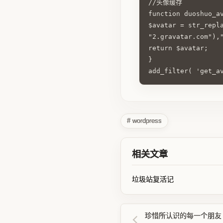
//头像缓存

function duoshuo_a
$avatar = str_repl
"2.gravatar.com"),
return $avatar;
}
# wordpress
相关文章
垃圾站复活记
珍惜所认识的每一个朋友