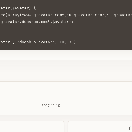
vatar($avatar) {
ace(array("www.gravatar.com","0.gravatar.com","1.gravata
"gravatar.duoshuo.com",$avatar);
2017-11-10