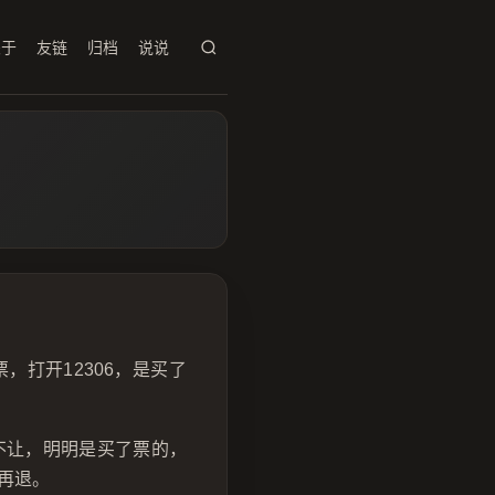
关于
友链
归档
说说
打开12306，是买了
不让，明明是买了票的，
再退。