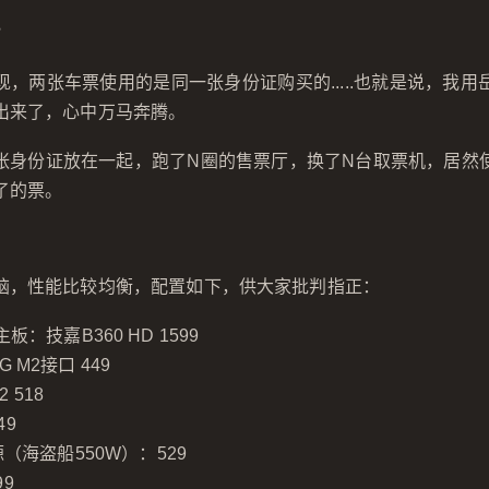
？
，两张车票使用的是同一张身份证购买的.....也就是说，我
出来了，心中万马奔腾。
张身份证放在一起，跑了N圈的售票厅，换了N台取票机，居然
了的票。
脑，性能比较均衡，配置如下，供大家批判指正：
，主板：技嘉B360 HD 1599
G M2接口 449
 518
49
（海盗船550W）：529
99