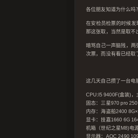
各位朋友知道为什么吗
在安检员检票的时候发现
那这张取，当然是取不
暗骂自己一声脑残，两
次票，而没有看已经取
这几天自己攒了一台电
CPU:I5 9400F(盒装)
固态：三星970 pro 250
内存：海盗船2400 8G×2
显卡：技嘉1660 6G 16
机箱（世纪之星M8)电源
显示器：AOC 2490 10