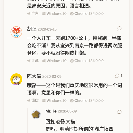
是离安庆近的原因，语言相通。
广东
Windows 10
Chrome 134.0.0.0
胡记
2020-03-15
一个人开车一天跑1700+公里，换我跑一半都
会吃不消！我从宜兴到南京一路都得进两次服
务区，要不就困得眼皮打架。
江苏
Windows 10
Chrome 134.0.0.0
陈大猫
1
2020-03-09
哦豁——这个是我们重庆地区很常用的一个词
语啊，意思和你们一样的。
重庆
Windows 10
Chrome 134.0.0.0
Mr.He
2020-03-09
回复
@陈大猫
:
是吗，明清时期所谓的“湖广填四