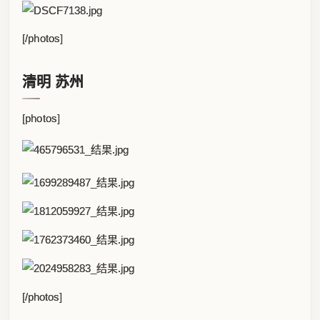
[/photos]
清明 苏州
[photos]
[/photos]