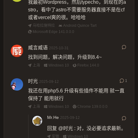
我最初Wordpress，然后typecho，到现在的a
stro，看中了astro不需要服务器直接不是在cf
或者vercel爽的很。哈哈哈
马哈拉施特拉
Android Quince Tart
Microsoft Edge 141.0.0.0
威言威语
2025-10-31
找到问题，解决问题，升级到8.4~
上海
Windows 10
Firefox 144.0
时光
1
2025-09-12
我还在用php5.6 升级有些插件不能用 就一直
保持了 能用就行
上海
Windows 10
Chrome 139.0.0.0
Mr.He
2025-09-12
回复
@时光
:
对，没必要追求最新。
安徽
Windows 10