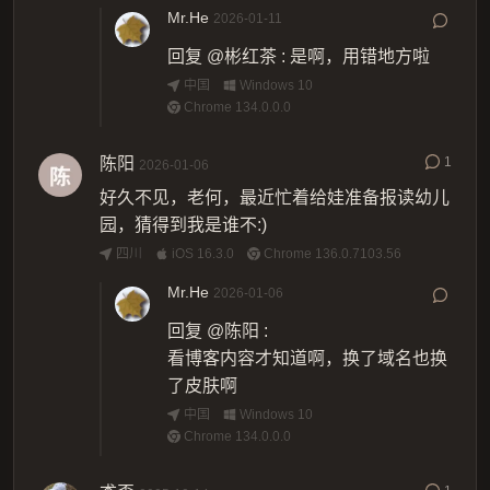
Mr.He
2026-01-11
回复
@彬红茶
:
是啊，用错地方啦
中国
Windows 10
Chrome 134.0.0.0
陈阳
1
2026-01-06
好久不见，老何，最近忙着给娃准备报读幼儿
园，猜得到我是谁不:)
四川
iOS 16.3.0
Chrome 136.0.7103.56
Mr.He
2026-01-06
回复
@陈阳
:
看博客内容才知道啊，换了域名也换
了皮肤啊
中国
Windows 10
Chrome 134.0.0.0