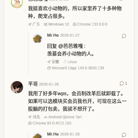
我挺喜欢小动物的，所以家里养了十多种物
种，爬宠占很多。
广东
Windows 10
Chrome 132.0.0.0
Mr.He
2026-01-27
回复
@芭芭雅嘎
:
羡慕会养小动物的人。
安徽
Linux
Microsoft Edge 143.0.3650.139
平哥
1
2026-01-26
我用了好多年wps，会员制改革后就卸载了。
如果可以选模块买会员我也开，可现在这么一
股脑的打包卖，我就不想开了。
河北
Android Quince Tart
Chrome 92.0.4515.105
Mr.He
2026-01-26