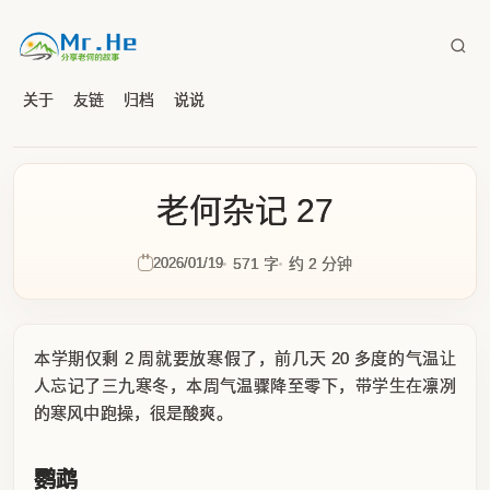
关于
友链
归档
说说
老何杂记 27
2026/01/19
571 字
约 2 分钟
本学期仅剩 2 周就要放寒假了，前几天 20 多度的气温让
人忘记了三九寒冬，本周气温骤降至零下，带学生在凛冽
的寒风中跑操，很是酸爽。
鹦鹉