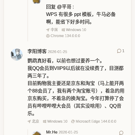
回复
@平哥
:
WPS 有很多 ppt 模板，牛马必备
啊，能省下好多时间。
中国
Windows 10
Chrome 134.0.0.0
李阳博客
1
2026-01-25
鹦鹉真好看，以前也想过要养一个。
我QQ会员到VIIP9以后就在没续费了，目测都
两三年了。
目前购物我主要还是京东和淘宝（马上能开两
个88会员了，我有两个淘宝账号），着急的用
京东购买，不着急的换淘宝。今年打算停了会
员有哔哩哔哩大会员（其实没啥用）、QQ音
乐。
北京
Windows 10
Microsoft Edge 144.0.0.0
Mr.He
2026-01-25