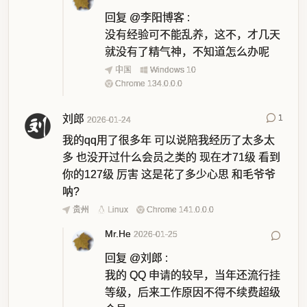
回复
@李阳博客
:
没有经验可不能乱养，这不，才几天
就没有了精气神，不知道怎么办呢
中国
Windows 10
Chrome 134.0.0.0
刘郎
1
2026-01-24
我的qq用了很多年 可以说陪我经历了太多太
多 也没开过什么会员之类的 现在才71级 看到
你的127级 厉害 这是花了多少心思 和毛爷爷
呐?
贵州
Linux
Chrome 141.0.0.0
Mr.He
2026-01-25
回复
@刘郎
:
我的 QQ 申请的较早，当年还流行挂
等级，后来工作原因不得不续费超级