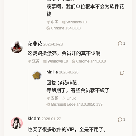
羡慕啊，我们单位根本不会为软件花
钱
中国
Windows 10
Chrome 134.0.0.0
花非花
1
2026-01-28
这鹦鹉挺漂亮；会员开的真不少啊
江苏
Windows 10
Chrome 144.0.0.0
Mr.He
2026-01-28
回复
@花非花
:
等到期了，有些会员就不续了
安徽
Linux
Microsoft Edge 143.0.3650.139
klcdm
2026-01-27
1
也买了很多软件的VIP，全是不用了。