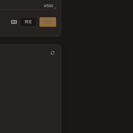
0/500
预览
发送