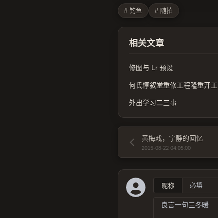
# 钓鱼
# 随拍
相关文章
修图与 Lr 预设
何氏惇叙堂重修工程隆重开工
外出学习二三事
黄梅戏，宁静的回忆
2015-08-22 04:05:00
昵称