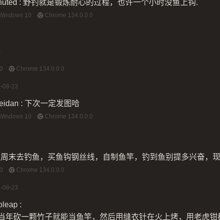
uted
:
野钓就是锻炼耐心的过程，也许一个小时没鱼上钩.
Windows 10
Chrome 134.0.0.0
嘛
0
Chrome 134.0.0.0
-08-23
idan
:
下次一定发图哈
Windows 10
Chrome 134.0.0.0
欢周末去钓鱼，买鱼钩钢丝线，自制鱼竿，钓到鱼别提多兴奋，
0
Chrome 134.0.0.0
-08-23
oleap
:
当年砍一颗竹子就能当鱼竿，然后用缝衣针在火上烤，用老虎钳