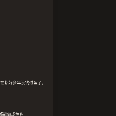
现在都好多年没钓过鱼了。
都能做成鱼钩.