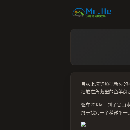
自从上次钓鱼把新买的
把放在角落里的鱼竿翻
驱车20KM，到了官
终于找到一个稍微平一