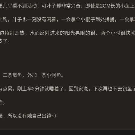
里几乎看不到活动，可叶子却非常兴奋，即使是2CM长的小鱼
上钩，叶子也一刻没有闲着，一会拿个小棍子到处捅捅，一会拿
边特别炽热，水面反射过来的阳光晃眼的很，两个小时很快
皮了。
，二条鲫鱼，外加一条小河鱼。
有点累，刚上车2分钟就睡着了，回到家说，下次再也不去钓鱼
话。
摄，所以没有她自己出镜~）