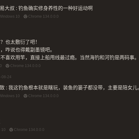
易大叔
:
钓鱼确实修身养性的一种好运动啊
Windows 10
Chrome 134.0.0.0
字？也太敷衍了吧！
了，咋说也得戴副墨镜吧。
我不喜欢用竿，直接上船甩线最过瘾。当然海钓和河钓是两码事
0
Chrome 134.0.0.0
-08-24
致
:
我这钓鱼根本就是瞎玩，装鱼的篓子都没带，主要是陪女儿
Windows 10
Chrome 134.0.0.0
啦
 10
Chrome 134.0.0.0