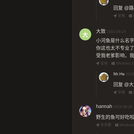
回复
@路
安徽
大致
2015-08-24
小河鱼是什么名
你这也太不专业
受我老爹影响，
犹他
Windows 1
Mr.He
2015
回复
@大
安徽
hannah
2015-08-24
野生的鱼可好吃
东京都
Windows