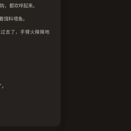
上钩，都欢呼起来。
着饵料喂鱼。
就过去了，手臂火辣辣地
了。