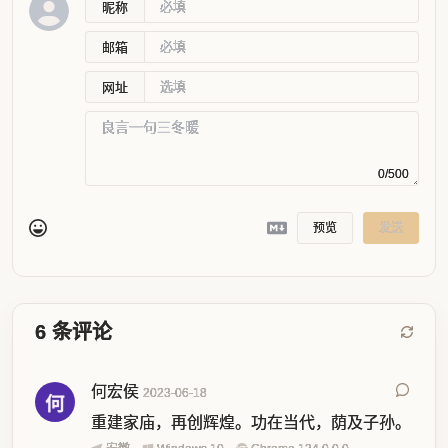
昵称
邮箱
网址
0/500
预览
发送
6
条评论
何宏侯
2023-06-18
重建家庙，再创辉煌。功在当代，荫及子孙。