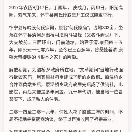
2017年农历9月17日，丁酉年， 庚戌月，丙申日，阳光高
照，紫气东来，怀宁县何氏惇叙堂开工仪式隆重举行。
怀宁县库岭股何氏宗祠，原名“何氏家庙”，占地
30
3亩，坐
落在怀宁县清河乡温桥村境内斗峱峰（又名斗姆尖）下，
大夫坡前，三面环山，门前池塘。始建于清.康熙四十五
年，即公元一七零六年，至今已三百多年，曾悬挂着清.康
熙大帝御赐的《根本之家》的匾额。
解放初期，为温桥乡政府所在地，“文革期间”当地行政强
行拆毁家庙，用其原材料重建成了新的乡政府。原温桥乡
合并到黄墩乡后，原温桥乡政府故居先后成了供销社，电
影院，再后来便是多年闲置。九十年代初，被当地一位曹
某买下，成了私人的住宅。
二零一四至二零一六年，何姓人花了整整三年的时间，不
屈不挠地筹资磋商洽谈，终于以巨资收回了祖宗基业。
祠堂重建是功在当今，利在千秋的大事，不仅反映本族人