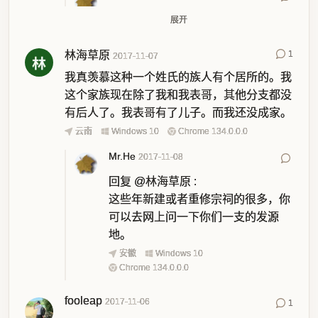
回复
@灰常记忆
:
展开
是啊，国家现在是和平昌盛时期
林海草原
1
2017-11-07
安徽
Windows 10
Chrome 134.0.0.0
我真羡慕这种一个姓氏的族人有个居所的。我
这个家族现在除了我和我表哥，其他分支都没
有后人了。我表哥有了儿子。而我还没成家。
云南
Windows 10
Chrome 134.0.0.0
Mr.He
2017-11-08
回复
@林海草原
:
这些年新建或者重修宗祠的很多，你
可以去网上问一下你们一支的发源
地。
安徽
Windows 10
Chrome 134.0.0.0
fooleap
2017-11-06
1