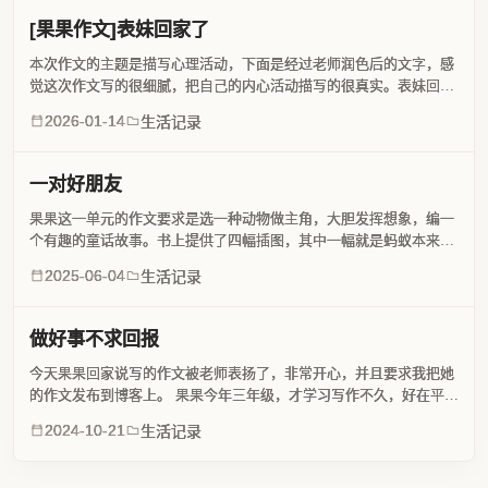
[果果作文]表妹回家了
本次作文的主题是描写心理活动，下面是经过老师润色后的文字，感
觉这次作文写的很细腻，把自己的内心活动描写的很真实。表妹回家
了到了寒假，我一直盼望着表妹回家。这种盼望一直到了去年寒假的
2026-01-14
生活记录
某一天。还记得外婆只说了一句话，就让我激动了大半天：“你...
一对好朋友
果果这一单元的作文要求是选一种动物做主角，大胆发挥想象，编一
个有趣的童话故事。书上提供了四幅插图，其中一幅就是蚂蚁本来很
小，却变得比树还高。前言：这几天一直在看《脂砚斋重评石头
2025-06-04
生活记录
记》，对文中的评论很感兴趣，尝试使用同样的批语来展示果果的
作...
做好事不求回报
今天果果回家说写的作文被老师表扬了，非常开心，并且要求我把她
的作文发布到博客上。 果果今年三年级，才学习写作不久，好在平常
看得课外书比较多，老师此次的要求是写一个童话故事，不限内容。
2024-10-21
生活记录
放学的路上，我看到了一个小盒子，这个盒子真美，上面有大...