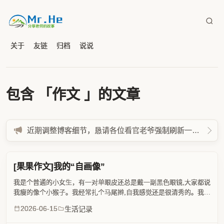
关于
友链
归档
说说
包含 「作文 」的文章
近期调整博客细节，恳请各位看官老爷强制刷新一下缓存 Ctrl + F5
[果果作文]我的“自画像”
我是个普通的小女生，有一对单眼皮还总是戴一副黑色眼镜,大家都说
我瘦的像个小猴子。我经常扎个马尾辫,自我感觉还是很清秀的。我的
性格像个“黄金多面体"。每面都差不多大。有安静的像一株菊花,谁叫
2026-06-15
生活记录
我玩一会么,我都会吼不耐烦地回他一句:"吵死了!...