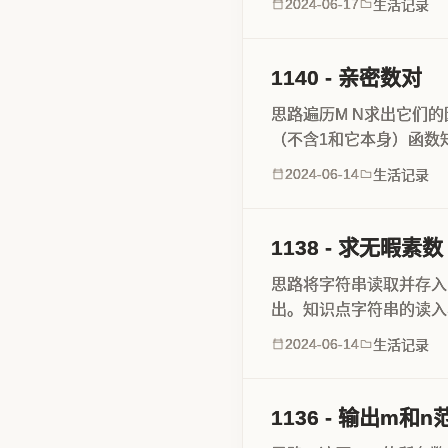
2024-06-17
生活记录
1140 - 亲密数对
思路遍历M N求出它们
（不含1和它本身）函数知识代码实现
函数，求一个数的因数之和
2024-06-14
生活记录
1138 - 求无暇素数
思路将字符串读取并存入
出。知识点字符串的读入
实现#include <iostream> 
2024-06-14
生活记录
1136 - 输出m和