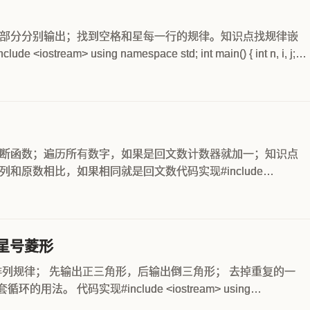
部分分别输出；找到空格和星每一行的规律。知识点找规律嵌
stream> using namespace std; int main() { int n, i, j;
断函数；遍历所有数字，如果是回文数计数器就加一；知识点
和原数相比，如果相同就是回文数代码实现#include
ce std; //mrhe.n...
7-星号菱形
排列规律； 先输出正三角形，后输出倒三角形； 去掉重复的一
的用法。 代码实现#include <iostream> using
{...