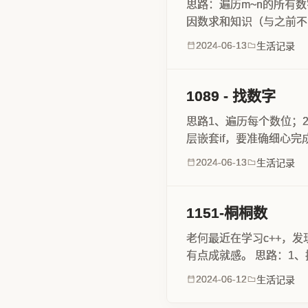
思路：遍历m~n的所有
因数求和知识（与之前不
实现#include <iostream> 
2024-06-13
生活记录
1089 - 找数字
思路1、遍历每个数位；
层嵌套if，要准确细心
include <iostream> inclu
2024-06-13
生活记录
1151-桐桐数
老何最近在学习c++，
有点成就感。 思路：1、
判断返回对应的语句。 #
2024-06-12
生活记录