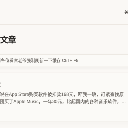
的文章
看官老爷强制刷新一下缓存 Ctrl + F5
费
在App Store购买软件被扣款168元，吓我一跳，赶紧查找原
买了Apple Music，一年30元，比起国内的各种音乐软件，非
ay直连手机就能放音乐也很方便，...