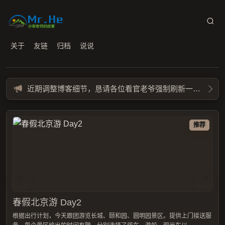
关于
友链
归档
说说
近期调整博客细节，恳请各位看官老爷强制刷新一下缓存 Ctrl + F5
推荐
春假北京游 Day2
春假北京游 Day1
根据出行计划，今天跟团游览长城、颐和园、圆明园景区。提供上门接送服