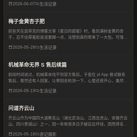
2026-06-07
生活记录
天，稍微有些好转，就没有去了。隔天半夜又开始疼了起来...
‌梅子金黄杏子肥
前些天在逛菲克的博客文章《夏日的甜蜜》时，看到满树金黄的杏
子，忍不住厚着脸皮说要蹭一点，没想到真的寄来了一大包。可惜成
熟的杏子经不起国内普通快递的折腾，打开后几乎面目全非，但是口
2026-05-28
生活记录
感非常好，入口细腻，软糯可口，非常甜，有记忆中的味道，果果...
机械革命无界 S 售后续篇
前段时间说过，机械革命找不到官方售后，于是在 jd App 尝试联系
售后，居然还有人回复，让寄回去检测一下，心里还很开心，虽然闭
店了，客服还能回复，心里还有一丝惊喜，没想到却是一场无奈。顺
2026-05-19
生活记录
丰保价寄到他们提供的售后地址，在南京，11 号上...
问道齐云山
齐云山作为中国四大道教名山（湖北武当山、江西龙虎山、安徽齐云
山、四川青城山）之一，因一年有很多日子被白云环绕，因而得名，
但没有其他三个有名气，想当年和黄山齐名，素有“黄山白岳相对峙，
2026-05-18
游记摄影
绿水丹崖甲江南”的美誉，誉为“天下无双胜境，江南第一名...