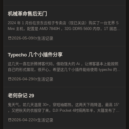
机械革命售后无门
2024 年 1 月份在京东云桔子专卖店（现已关店）购买了一台无界 S
Mini 主机，配置是 AMD 7840H ，32G DDR5 5600 内存，1T 固态硬
盘。用了半年后风扇异响走过一次官方售后，经常死机，后面买了
2026-05-09
生活记录
Mac Mi...
Typecho 几个小插件分享
这几天一直在折腾博客代码，借助强大的 Ai ，让博客基本上能按照
自己的形式展现，很开心，希望这几个小插件能给使用 typecho 的同
学一点点小帮助。S3 upload 插件改版博客的静态内容比如图片，放
2026-04-29
生活记录
在图床有助于提高加载速度，前些年...
老何杂记 29
鬼天气，前几天温度 30+，穿短袖都热，这两天下雨降温，最高 15°
，又把秋天的衣服穿了来。DJI Pocket 4时隔两年半，大疆发布了
Pocket 4，比起 Pocket 3，内置了 107G 的存储空间，同时支持 sd
2026-04-22
生活记录
卡扩展，...