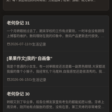
务，每个景区给出的时间有限，分别选择了缆车、游船、观光车以...
老何杂记 31
一个月转眼就过去了，期末学校的工作有点繁琐，一时半会没有顾得
上博客的维护。数码理财在我的印象中，数码产品更新迭代很快，导
致它的价值会不断下降，二手产品随着时间的推移价格肯定会越来越
2026-07-11
生活记录
低，然而这两年的 Ai 发展迅速，对内存和存储的需求大幅...
春假北京游 Day3
问道齐云山
[果果作文]我的“自画像”
我是个普通的小女生，有一对单眼皮还总是戴一副黑色眼镜,大家都说
我瘦的像个小猴子。我经常扎个马尾辫,自我感觉还是很清秀的。我的
性格像个“黄金多面体"。每面都差不多大。有安静的像一株菊花,谁叫
2026-06-15
生活记录
我玩一会么,我都会吼不耐烦地回他一句:"吵死了!...
老何杂记 30
转眼又到了毕业季，祝各位博友家里有考生的都能如愿以偿。牙疼上
周牙疼，刚开始有点酸胀的感觉，没有在意，第三天疼的非常难受，
半张脸都肿了，吃饭无法下咽，去社区诊所吊了 3 瓶水，连续吊了两