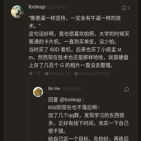
fooleap
2016-09-12
1
“像傻逼一样坚持，一定会有牛逼一样的技
术。”
这句话好啊，我也很喜欢拍照，大学的时候买
普通的卡片机，一直到买单反，没少拍。
当时买了 60D 套机，后来也买了小痰盂 st
m，然而现在技术也还是那样哈哈，就是硬盘
上存了几百个 G 的相片一直没去整理。
广东
Windows 10
Chrome 134.0.0.0
Mr.He
2016-09-12
回复
@fooleap
:
60d到现在也不落后啊~
加了几个qq群，发现学习的东西很
多，正好有线下时间，充实一下自己
很不错。
给自己定一个目标，先拍好，再练后