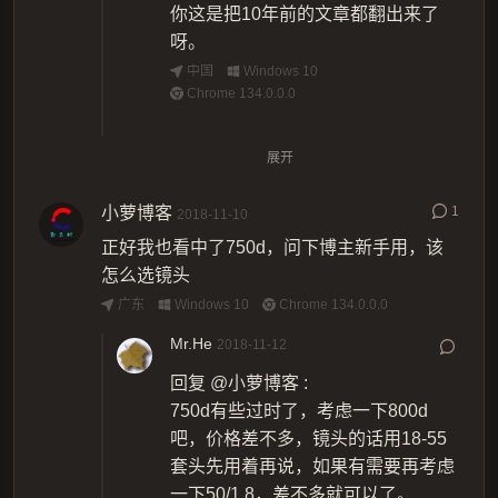
你这是把10年前的文章都翻出来了
呀。
中国
Windows 10
Chrome 134.0.0.0
Andy烧麦
2026-01-11
展开
回复
@Andy烧麦
:
小萝博客
您可能还会对这些文章感兴趣！ 就这
1
2018-11-10
么推荐进来了~
正好我也看中了750d，问下博主新手用，该
湖北
Windows 10
Firefox 146.0
怎么选镜头
广东
Windows 10
Chrome 134.0.0.0
Mr.He
2018-11-12
回复
@小萝博客
:
750d有些过时了，考虑一下800d
吧，价格差不多，镜头的话用18-55
套头先用着再说，如果有需要再考虑
一下50/1.8，差不多就可以了。