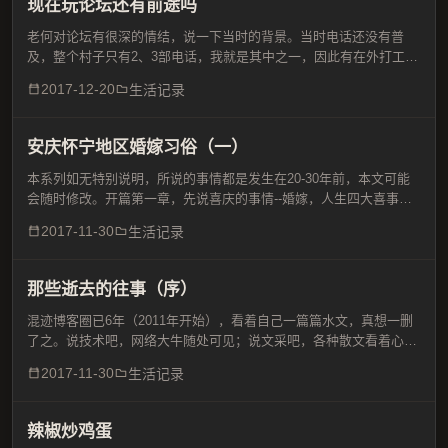
现在玩论坛还有前途吗
老何对论坛有很深的情结，说一下当时的背景。当时电话还没有普
及，整个村子只有2、3部电话，我就是其中之一，因此有在外打工的
邻居要打电话给家里的老人，一般都是打给到我家，然后我去叫。上
2017-12-20
生活记录
网只能是拨号，没有宽带，56K的猫拨号吱吱声还犹在耳边，...
安庆怀宁地区婚嫁习俗（一）
本系列如无特别说明，所说的事情都是发生在20-30年前，本文可能
会随时修改。开篇第一章，先说喜庆的事情--婚嫁，人生四大喜事之
一嘛。在我们老家，如果是明媒正娶，有不少繁文缛节，总体说来，
2017-11-30
生活记录
大约需要以下步骤：1、起媒2、开亲、过门4、送日子...
那些逝去的往事（序）
混迹博客圈已6年（2011年开始），看着自己一篇篇水文，真想一删
了之。说技术吧，网络大牛随处可见；说文采吧，各种散文看着心旷
神怡，而老何的文章几乎没有啥看头，凭着这几年积攒的些许人气，
2017-11-30
生活记录
勉强混来一些评论。没有一个合适的定位，人家来看一眼就...
辣椒炒鸡蛋