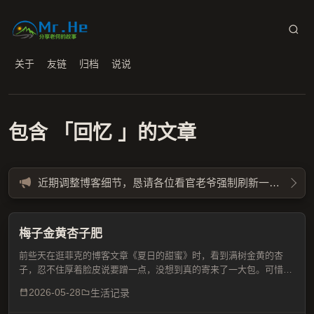
关于
友链
归档
说说
包含 「回忆 」的文章
近期调整博客细节，恳请各位看官老爷强制刷新一下缓存 Ctrl + F5
‌梅子金黄杏子肥
前些天在逛菲克的博客文章《夏日的甜蜜》时，看到满树金黄的杏
子，忍不住厚着脸皮说要蹭一点，没想到真的寄来了一大包。可惜成
熟的杏子经不起国内普通快递的折腾，打开后几乎面目全非，但是口
2026-05-28
生活记录
感非常好，入口细腻，软糯可口，非常甜，有记忆中的味道，果果...