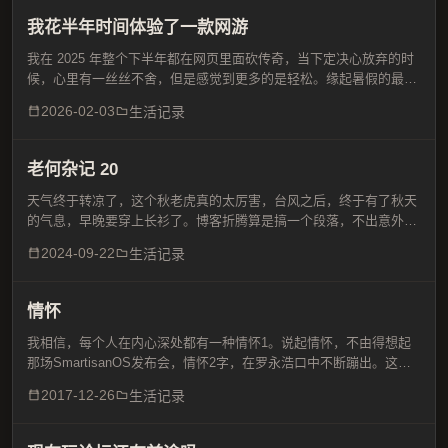
我花半年时间体验了一款网游
我在 2025 年整个下半年都在网页里面砍传奇，当下定决心放弃的时
候，心里有一丝丝不舍，但是感觉到更多的是轻松。缘起暑假的最后
一天，习惯性打开 QQ 空间玩惯蛋，不经意间发现了原始传奇，于是
2026-02-03
生活记录
就点了进去，想着回忆一下年轻时候的感觉，这一玩...
老何杂记 20
天气终于转凉了，这个秋老虎真的太厉害，台风之后，终于有了秋天
的气息，早晚要穿上长衫了。博客折腾算是搞一个段落，不出意外这
个主题应该能用上很长一段时间，昨天的晚霞很美，不知道怎么形
2024-09-22
生活记录
容，我们优秀的前辈已经用“夕阳无限好”来表达了。飞絮落叶雪...
情怀
我相信，每个人在内心深处都有一种情怀1。说起情怀，不由得想起
那场SmartisanOS发布会，情怀2字，在罗永浩口中不断蹦出。这几
年在风口浪尖上的乐视科技的贾总也有情怀，那就是--造车，对于他
2017-12-26
生活记录
对于乐视，互联网上有很多评论，不过昨天一则新...