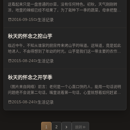
这看起来只是一盘普通的炒菜，没有任何特色。初秋，天气刚刚转
凉，地里的辣椒已经不结果了，为了栽种下一季的蔬菜，母亲把整棵
辣椒都拔回来，然后把上面残余的辣椒摘下来，禾子晒干后可以当柴
2016-09-15
生活记录
火。这样的辣椒我们称为秋大椒，因为天气原因，没有长成，个头...
秋天的怀念之挖山芋
临近中午，不知从谁家的厨房传来烤山芋的味道。这味道，竟是如此
地诱人，不由得想到了年幼的时光。山芋是我们这一带主要的农作物
之一，每到这个时候，天气转凉，家家户户都在做着同样的一件事：
2015-08-24
生活记录
挖山芋。漫山遍野的人们，在早晨的薄雾中，大声地谈论着今年...
秋天的怀念之开学季
（图片来自网络）前言：老何是一个心直口快的人，能用一句话说明
问题绝不会说第二句话，嘴里说着第一句话，心里就想着如何赶紧把
话说完，从小对文字就有一种恐惧的情感，所掌握的词汇极其有限，
2015-08-24
生活记录
每次开会的时候总是脸红脖子粗，憋不出三句话来，对于侃侃其...
1
2
跳转